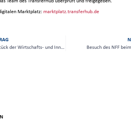
das Team des TransferHub überprüft und freigegeben.
digitalen Marktplatz:
marktplatz.transferhub.de
TRAG
N
Unternehmerfrühstück der Wirtschafts- und Innovationsförderung Salzgitter
Besuch des NFF beim
ON