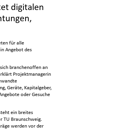
et digitalen
htungen,
ten für alle
ein Angebot des
 sich branchenoffen an
erklärt Projektmanagerin
gewandte
g, Geräte, Kapitalgeber,
 Angebote oder Gesuche
teht ein breites
er TU Braunschweig.
iträge werden vor der