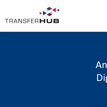
An
Di