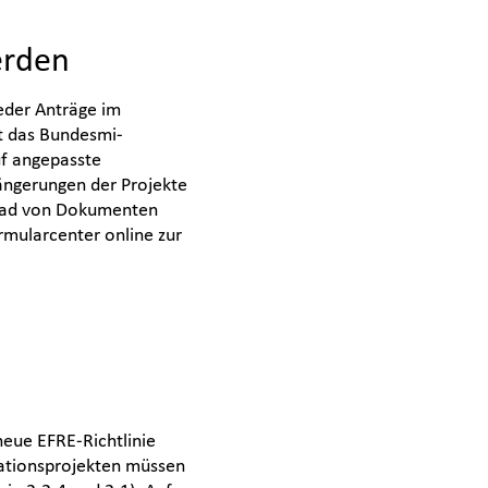
erden
der Anträge im
t das Bundesmi-
uf angepasste
längerungen der Projekte
load von Dokumenten
rmularcenter online zur
neue EFRE-Richtlinie
rationsprojekten müssen